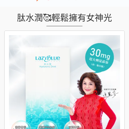
肽水潤🥰輕鬆擁有女神光