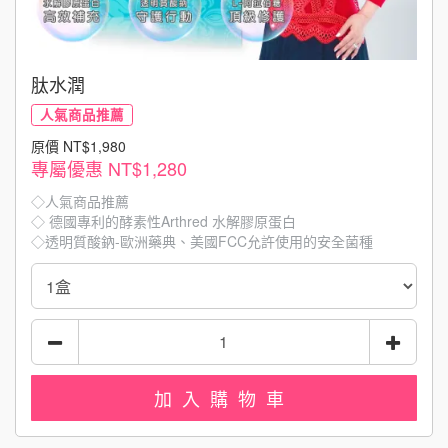
肽水潤
人氣商品推薦
原價 NT$1,980
專屬優惠
NT$1,280
◇人氣商品推薦
◇ 德國專利的酵素性Arthred 水解膠原蛋白
◇透明質酸鈉-歐洲藥典、美國FCC允許使用的安全菌種
◇ 6項專利認證的L-阿拉伯糖
◇ 效率保養就靠肽水潤，輕鬆做好全身保養!
加入購物車