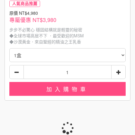
人氣商品推薦
原價 NT$4,980
專屬優惠
NT$3,980
步步不必驚心 穩固結構就是輕靈的秘密
◆全球市場高居不下 ．最受歡迎的MSM
◆沙漠黃金．來自聖經的精油之王乳香
◆歐盟唯一認證有機海藻鈣
◆100%薑黃根精萃取含薑黃精油
加入購物車