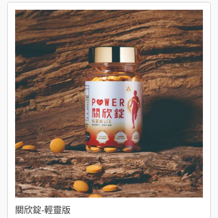
關欣錠-輕靈版