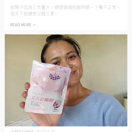
​ 前陣子因為工作量大，總是錯過吃飯時間，三餐不正常，
每天下班總是又餓又累⋯
READ MORE ->
海爾思易購網 | 2024-01-20