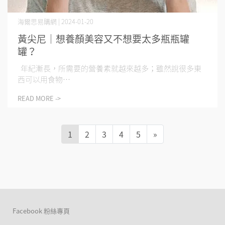
海爾思易購網 | 2024-01-20
黃尖尼｜想養顏美容又不想要太多瓶瓶罐
罐？
年紀漸長，所需要的營養素就越來越多；雖然說很多東
西可以用食物⋯
READ MORE ->
1
2
3
4
5
»
Facebook 粉絲專頁