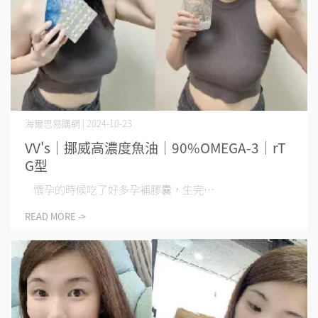
海爾思易購網 | 2024-10-23
VV's｜挪威高濃度魚油｜90%OMEGA-3｜rT
G型
懷孕的時候吃了好多孕補膠囊，生完⋯
READ MORE ->