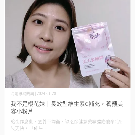
海爾思易購網 | 2024-01-20
我不是櫻花妹｜長效型維生素C補充，養顏美
容小粉片
熬夜作息亂、營養不均衡、缺乏保健意識等讓維他命C流
失更快， 「維生⋯