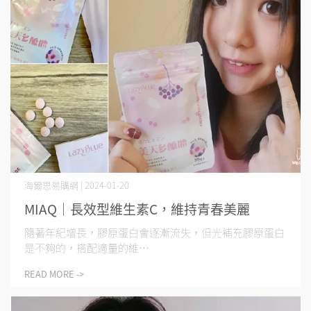
海爾思易購網 | 2024-01-20
MIAQ｜長效型維生素C，維持青春美麗
隨著年紀增長，膠原蛋白會逐漸流失，但光補充膠原蛋白
是不夠的，搭配適量的維⋯
READ MORE ->