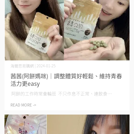
海爾思易購網 | 2024-01-25
茜茜(阿餅媽咪)｜調整體質好輕鬆、維持青春
活力更easy
​ ​ 阿餅的工作時常會輪班 不只作息不正常、連飲食⋯
READ MORE ->