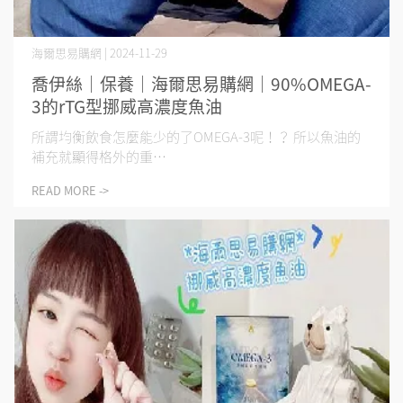
海爾思易購網 | 2024-11-29
喬伊絲｜保養｜海爾思易購網｜90%OMEGA-
3的rTG型挪威高濃度魚油
所謂均衡飲食怎麼能少的了OMEGA-3呢！？ 所以魚油的
補充就顯得格外的重⋯
READ MORE ->